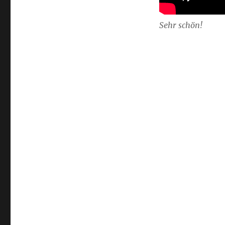
Eine
neue
Sehr schön!
Aufklärung