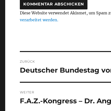
Diese Website verwendet Akismet, um Spam z
verarbeitet werden.
Beitragsnavigation
ZURÜCK
Deutscher Bundestag vom
Vorheriger
Beitrag:
WEITER
F.A.Z.-Kongress – Dr. An
Nächster
Beitrag: