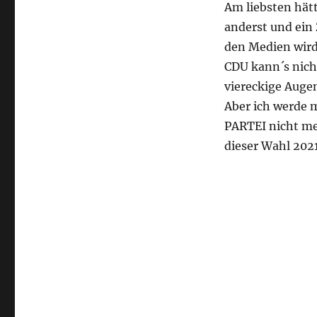
Am liebsten hätt
|
anderst und ein 
Anwalt
Christian
den Medien wird 
Solmecke
CDU kann´s nicht
viereckige Auge
Aber ich werde 
PARTEI nicht meh
dieser Wahl 2021