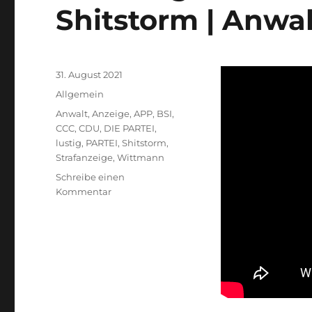
Shitstorm | Anwa
Veröffentlicht
31. August 2021
am
Kategorien
Allgemein
Schlagwörter
Anwalt
,
Anzeige
,
APP
,
BSI
,
CCC
,
CDU
,
DIE PARTEI
,
lustig
,
PARTEI
,
Shitstorm
,
Strafanzeige
,
Wittmann
Schreibe einen
zu
Kommentar
CDU
zeigt
CCC
Hackerin
an
und
erntet
Shitstorm